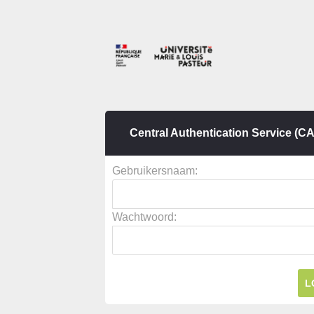
Central Authentication Service (C
G
ebruikersnaam:
W
achtwoord: