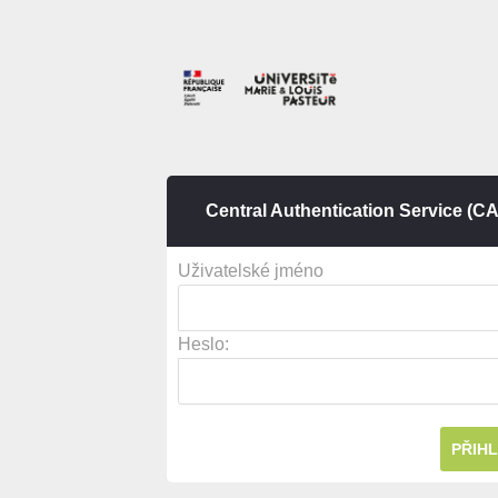
Central Authentication Service (C
U
živatelské jméno
H
eslo: