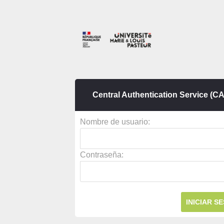
Central Authentication Service (C
Nombre de
u
suario:
C
ontraseña: