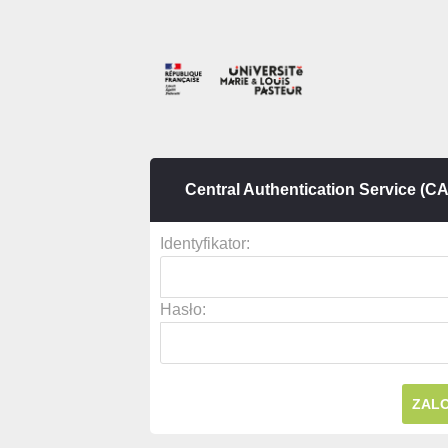
Central Authentication Service (C
I
dentyfikator:
H
asło: